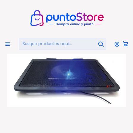
🏠
Bienvenido a PuntoStore.cl
Inicio
COMPUTACIÓN
Bases Notebook
Base Notebook Ventilador 14cms Usb Iluminado - Ps