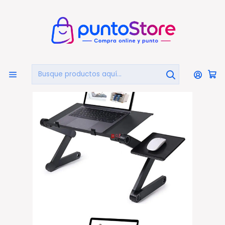
🏠
Bienvenido a PuntoStore.cl
Inicio
COMPUTACIÓN
Bases Notebook
Mesa Notebook Ajustable Ventilador Y Soporte Mouse -
Ps