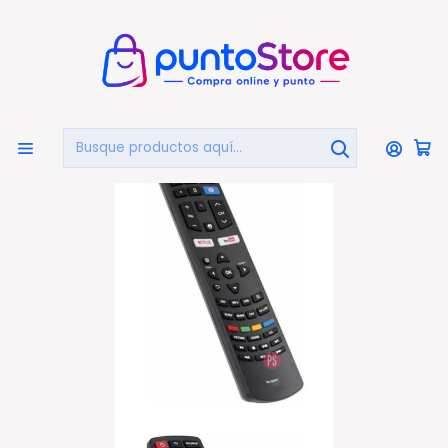
🏠
Bienvenido a PuntoStore.cl
Inicio
TELEVISIÓN
Control Remoto
Control Remoto Compatible Con Smart Tv Daewoo
Universal - Ps