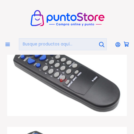
🏠
Bienvenido a PuntoStore.cl
Inicio
TELEVISIÓN
Control Remoto
Control Remoto Para Tv Daewoo Dae-r43a01 - Ps