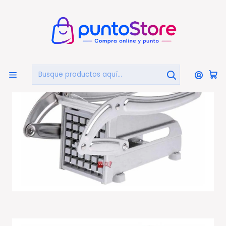
🏠
Bienvenido a PuntoStore.cl
Inicio
HOGAR Y DECORACIÓN
Utensilios De Cocina
Cortador Picador De Papas Fritas Acero Inoxidable - Ps