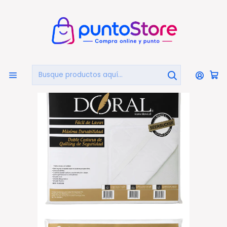
🏠
Bienvenido a PuntoStore.cl
Inicio
HOGAR Y DECORACIÓN
Ropa De Cama
Cubrecolchón Acolchado Seersucker 2 Plazas
150x200cms - PS