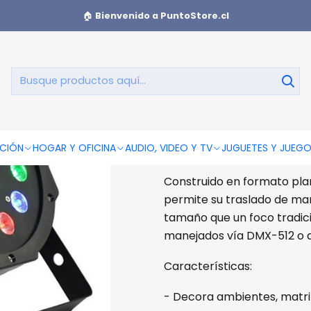
ed Luz Disco Rgb Dmx - Ps
🏠
Bienvenido a PuntoStore.cl
Foco Par 18 
AGREGAR AL CAR
CIÓN
HOGAR Y OFICINA
AUDIO, VIDEO Y TV
JUGUETES Y JUEG
Foco Par 18 Led Luz Disco 
Construido en formato plano
permite su traslado de ma
tamaño que un foco tradic
manejados vía DMX-512 o 
Características:
- Decora ambientes, matri