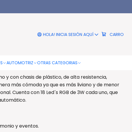
|
Led Luz Disco Rgb Dmx - Ps
HOLA! INICIA SESIÓN AQUÍ
CARRO
RO
COMPRAR AHORA
DESCRIPCIÓN
OS
AUTOMOTRIZ
OTRAS CATEGORIAS
Rgb Dmx - Ps
 y con chasis de plástico, de alta resistencia,
nera más cómoda ya que es más liviano y de menor
ional. Cuenta con 18 Led´s RGB de 3W cada uno, que
automático.
monio y eventos.