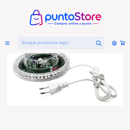
🏠
Bienvenido a PuntoStore.cl
Inicio
AUDIO Y VIDEO
Luces y Efectos Fiesta
Luz Led Ufo Para Fiestas Multicolor - Ps