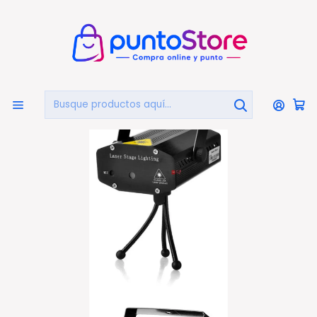
🏠
Bienvenido a PuntoStore.cl
Inicio
AUDIO Y VIDEO
Luces y Efectos Fiesta
Luz Láser Bicolor Multiefectos Rítmico Con Ventilación
- Ps