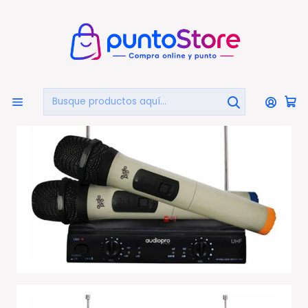
🏠
Bienvenido a PuntoStore.cl
Inicio
AUDIO Y VIDEO
Micrófonos
Kit 2 Micrófonos Inalámbricos + Receptor Uhf - Ps