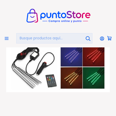
🏠
Bienvenido a PuntoStore.cl
Inicio
AUTOMOTRIZ
Iluminación
Kit De 4 Tiras Led Flexibles Rgb Para Autos - Ps