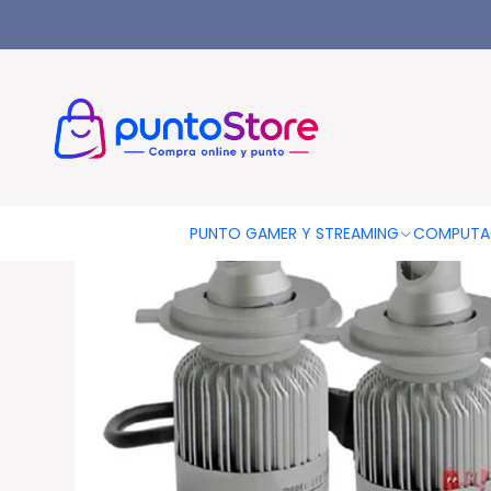
Inicio
AUTOMOTRIZ
Iluminación
Kit Luces Led Cob H4 6000
PUNTO GAMER Y STREAMING
COMPUTA