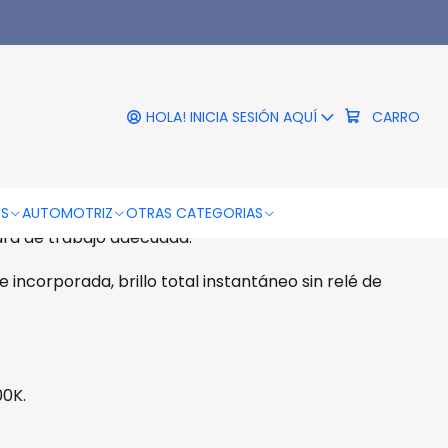
|
ed Cob H4 6000k 26w - Ps
HOLA! INICIA SESIÓN AQUÍ
CARRO
DESCRIPCIÓN
k 26w - Ps
a de ventilador turbo de alta velocidad mantiene la
OS
AUTOMOTRIZ
OTRAS CATEGORIAS
ra de trabajo adecuada.
incorporada, brillo total instantáneo sin relé de
0K.