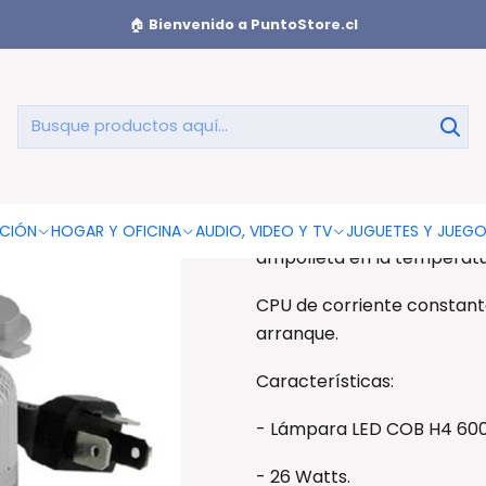
k 26w - Ps
🏠
Bienvenido a PuntoStore.cl
Kit Luces L
Kit Luces Led Cob H4 6000
Todo en uno incluye sistem
CIÓN
HOGAR Y OFICINA
AUDIO, VIDEO Y TV
JUGUETES Y JUEG
ampolleta en la temperatu
CPU de corriente constante 
arranque.
Características:
- Lámpara LED COB H4 600
- 26 Watts.