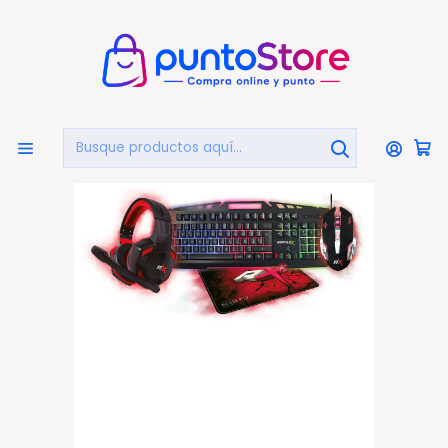
🏠
Bienvenido a PuntoStore.cl
Inicio
PUNTO GAMER
Kit Gamer
Kit Gamer Mouse Teclado Y Mouse Pad - Ps