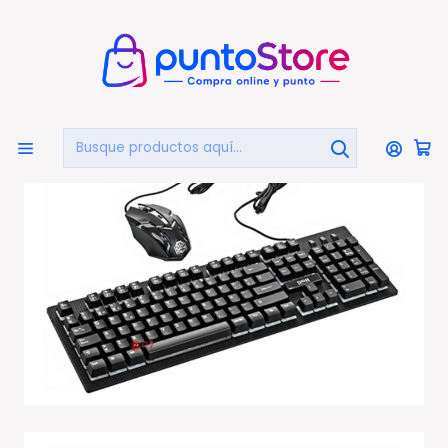
🏠
Bienvenido a PuntoStore.cl
Inicio
PUNTO GAMER
Kit Gamer
Kit Gamer Teclado Y Mouse Retroiluminado Annihilator
- Ps