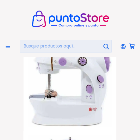
🏠
Bienvenido a PuntoStore.cl
Inicio
HOGAR Y DECORACIÓN
Electrodomésticos
Máquinas de Coser
Máquina Coser Mini Portátil Con Pedal Eléctrica - Ps