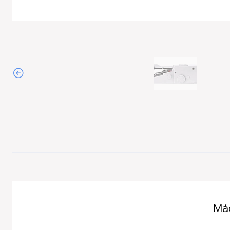
Agotado
Máq