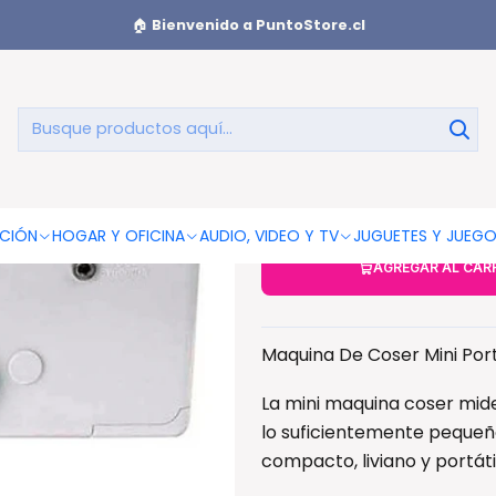
 de Coser
Maquina De Coser Mini Portátil - Ps
🏠
Bienvenido a PuntoStore.cl
Maquina De
CIÓN
HOGAR Y OFICINA
AUDIO, VIDEO Y TV
JUGUETES Y JUEG
AGREGAR AL CAR
Maquina De Coser Mini Portá
La mini maquina coser mide
lo suficientemente pequeñ
compacto, liviano y portátil