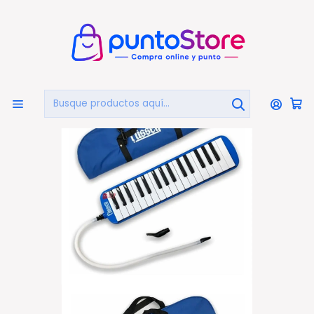
🏠
Bienvenido a PuntoStore.cl
Inicio
INSTRUMENTOS MUSICALES
Melódicas
Melódica 32 Notas Fussen + Estuche + Boquilla Azul - Ps