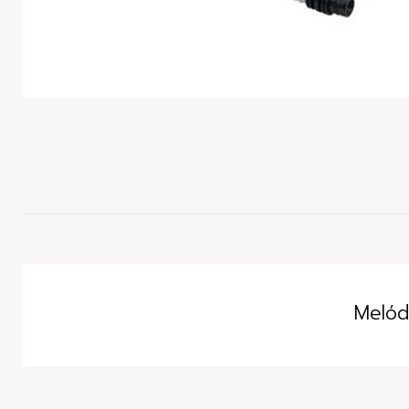
-25%
dscto.
Melód