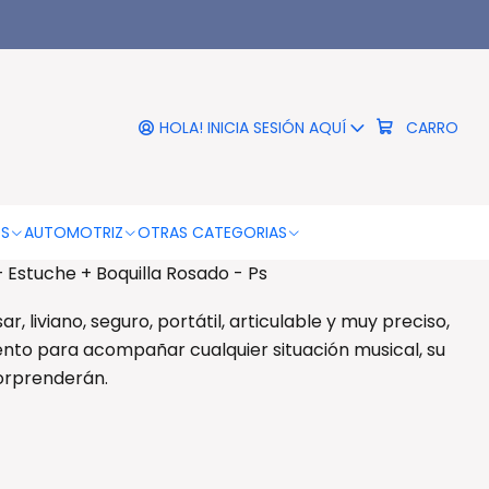
|
 Notas Fussen + Estuche +
uilla Rosado - Ps
HOLA! INICIA SESIÓN AQUÍ
CARRO
RO
COMPRAR AHORA
DESCRIPCIÓN
OS
AUTOMOTRIZ
OTRAS CATEGORIAS
 Estuche + Boquilla Rosado - Ps
ar, liviano, seguro, portátil, articulable y muy preciso,
ento para acompañar cualquier situación musical, su
sorprenderán.