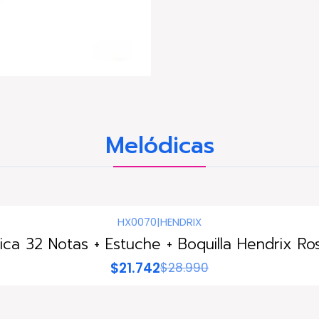
Melódicas
HX0070
|
HENDRIX
ica 32 Notas + Estuche + Boquilla Hendrix Ros
$21.742
$28.990