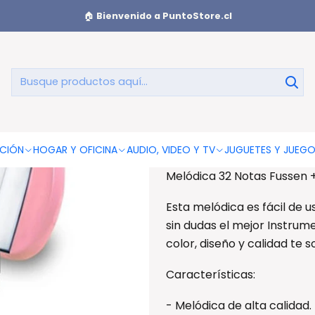
tas Fussen + Estuche + Boquilla Rosado - Ps
🏠
Bienvenido a PuntoStore.cl
Melódica 32
Boq
AGREGAR AL CAR
CIÓN
HOGAR Y OFICINA
AUDIO, VIDEO Y TV
JUGUETES Y JUEG
Melódica 32 Notas Fussen +
Esta melódica es fácil de us
sin dudas el mejor Instrum
color, diseño y calidad te 
Características:
- Melódica de alta calidad.