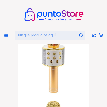
🏠
Bienvenido a PuntoStore.cl
Inicio
AUDIO Y VIDEO
Audio
Parlantes Portátiles
Micrófono Karaoke Bluetooth con Parlante - PS