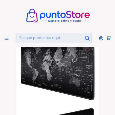
🏠
Bienvenido a PuntoStore.cl
Inicio
PUNTO GAMER
Mouse Pad Gamer
Mouse Pad Gamer Mapa Mundial 90x40cms - Ps