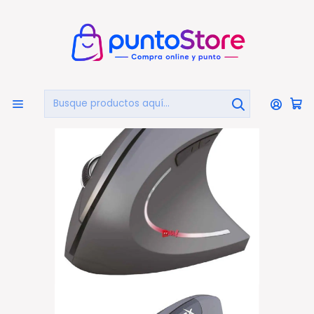
🏠
Bienvenido a PuntoStore.cl
Inicio
PUNTO GAMER
Mouse Gamer
Mouse Vertical Gamer Bluetooth Reptilex - Ps