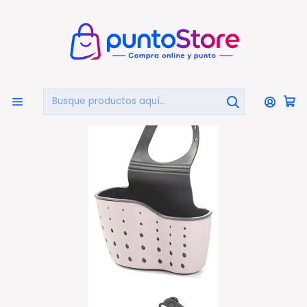
🏠
Bienvenido a PuntoStore.cl
Inicio
HOGAR Y DECORACIÓN
Seca Platos Y Accesorios
Organizador Escurridor Servicios Lava Platos Cocina -
Ps