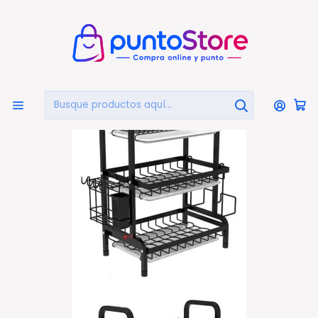
🏠
Bienvenido a PuntoStore.cl
Inicio
HOGAR Y DECORACIÓN
Seca Platos Y Accesorios
Secaplatos De 3 Niveles Con Bandeja De Goteo - Ps