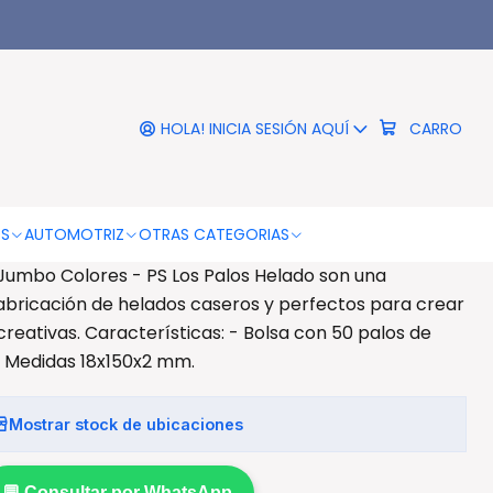
|
 Palos De Helado Jumbo
Colores - Ps
HOLA! INICIA SESIÓN AQUÍ
CARRO
RO
COMPRAR AHORA
DESCRIPCIÓN
OS
AUTOMOTRIZ
OTRAS CATEGORIAS
Jumbo Colores - PS Los Palos Helado son una
abricación de helados caseros y perfectos para crear
reativas. Características: - Bolsa con 50 palos de
 - Medidas 18x150x2 mm.
Mostrar stock de ubicaciones
💬 Consultar por WhatsApp