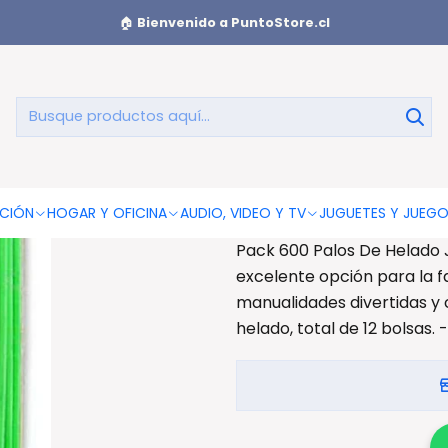
ado Jumbo Colores - Ps
🏠
Bienvenido a PuntoStore.cl
Pack 600
AGREGAR AL CAR
CIÓN
HOGAR Y OFICINA
AUDIO, VIDEO Y TV
JUGUETES Y JUEG
Pack 600 Palos De Helado 
excelente opción para la f
manualidades divertidas y c
helado, total de 12 bolsas.