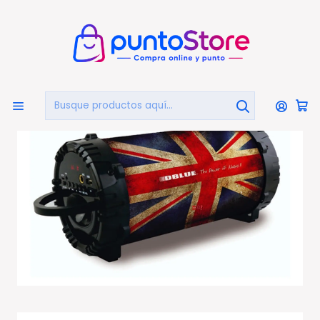
🏠
Bienvenido a PuntoStore.cl
Inicio
AUDIO Y VIDEO
Audio
Parlantes Portátiles
Parlante Bazooka Bluetooth Portátil Diseño Bandera
20w - Ps