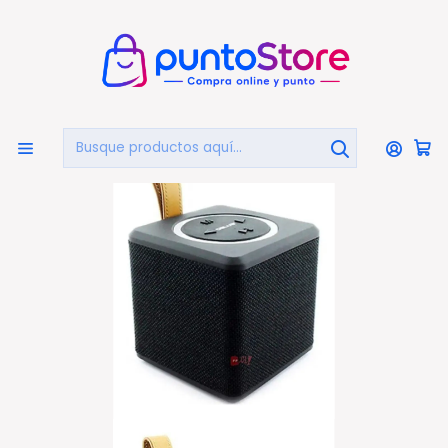
🏠
Bienvenido a PuntoStore.cl
Inicio
AUDIO Y VIDEO
Audio
Parlantes Portátiles
Parlante Bluetooth Portátil Cuadrado 8w Color Negro -
Ps