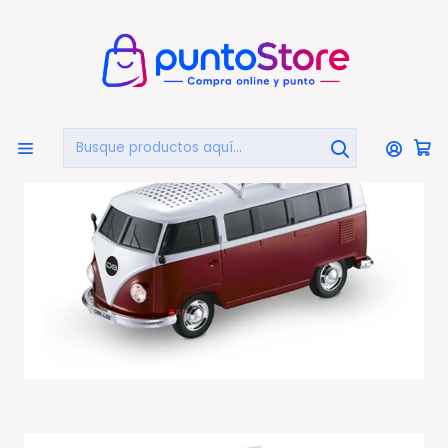
🏠
Bienvenido a PuntoStore.cl
Inicio
AUDIO Y VIDEO
Audio
Parlantes Portátiles
Parlante Diseño Combi Bluetooth Color Rojo - Ps