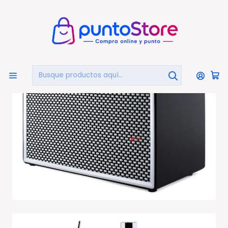
🏠
Bienvenido a PuntoStore.cl
Inicio
AUDIO Y VIDEO
Audio
Parlantes Portátiles
Parlante Retro Portátil 20w Bluetooth - Ps