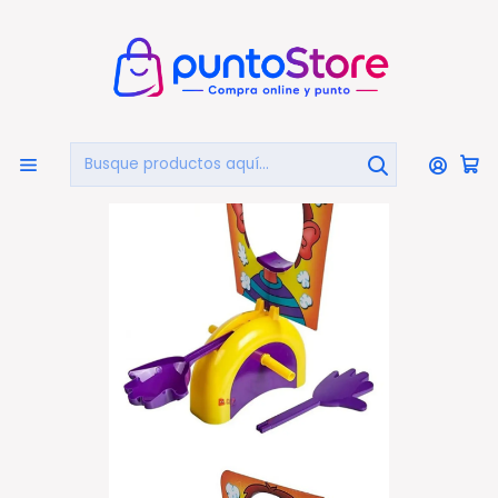
🏠
Bienvenido a PuntoStore.cl
Inicio
JUGUETES Y JUEGOS
Juegos De Mesa Y Cartas
Pastelazo Pie Face Juego De Mesa Para Niños - Ps