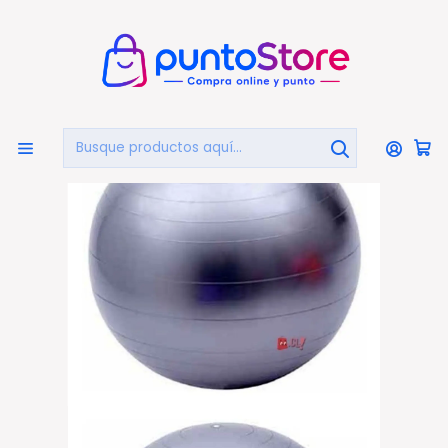
🏠
Bienvenido a PuntoStore.cl
Inicio
DEPORTES Y FITNESS
Yoga
Pelota Balón Para Yoga O Pilates Con Inflador Gris - Ps