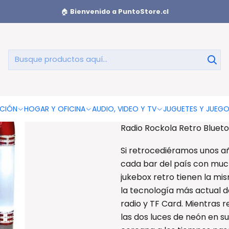
kola Retro Bluetooth Portátil 5w - Ps
🏠
Bienvenido a PuntoStore.cl
Radio Rockol
AGREGAR AL CAR
CIÓN
HOGAR Y OFICINA
AUDIO, VIDEO Y TV
JUGUETES Y JUEG
Radio Rockola Retro Blueto
Si retrocediéramos unos añ
cada bar del país con much
jukebox retro tienen la mi
la tecnología más actual d
radio y TF Card. Mientras 
las dos luces de neón en s