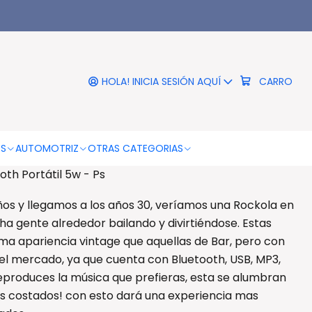
|
a Retro Bluetooth Portátil
5w - Ps
HOLA! INICIA SESIÓN AQUÍ
CARRO
RO
COMPRAR AHORA
DESCRIPCIÓN
OS
AUTOMOTRIZ
OTRAS CATEGORIAS
oth Portátil 5w - Ps
os y llegamos a los años 30, veríamos una Rockola en
a gente alrededor bailando y divirtiéndose. Estas
sma apariencia vintage que aquellas de Bar, pero con
el mercado, ya que cuenta con Bluetooth, USB, MP3,
reproduces la música que prefieras, esta se alumbran
us costados! con esto dará una experiencia mas