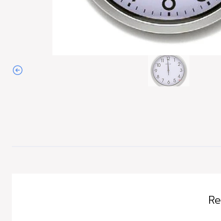
Agotado
Re