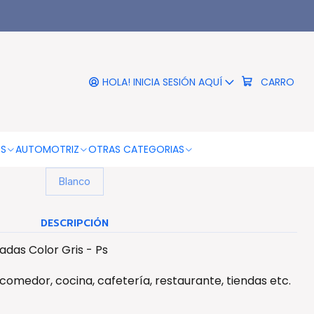
|
Pared De 10 Pulgadas Color
Gris - Ps
HOLA! INICIA SESIÓN AQUÍ
CARRO
COLOR DE LA ESTRUCTURA
Gris
OS
AUTOMOTRIZ
OTRAS CATEGORIAS
COLOR DEL FONDO
Blanco
DESCRIPCIÓN
adas Color Gris - Ps
, comedor, cocina, cafetería, restaurante, tiendas etc.