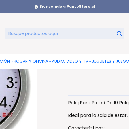
ared De 10 Pulgadas Color Gris - Ps
🏠
Bienvenido a PuntoStore.cl
Reloj Para 
CIÓN
HOGAR Y OFICINA
AUDIO, VIDEO Y TV
JUGUETES Y JUEG
Reloj Para Pared De 10 Pulg
Ideal para la sala de estar
Características: