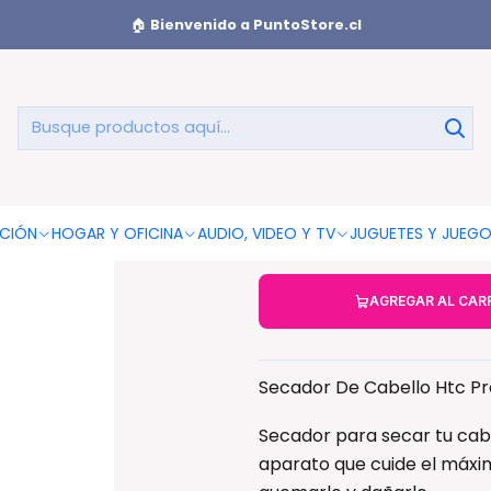
ecadores De Pelo
Secador De Cabello Htc Profesional 2200w N
🏠
Bienvenido a PuntoStore.cl
Secador De
22
CIÓN
HOGAR Y OFICINA
AUDIO, VIDEO Y TV
JUGUETES Y JUEG
AGREGAR AL CAR
Secador De Cabello Htc Pr
Secador para secar tu cab
aparato que cuide el máxim