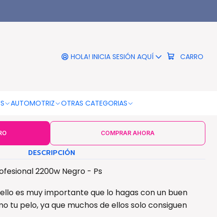
egro - Ps
|
 Cabello Htc Profesional
00w Negro - Ps
HOLA! INICIA SESIÓN AQUÍ
CARRO
COLOR
Negro
OS
AUTOMOTRIZ
OTRAS CATEGORIAS
RO
COMPRAR AHORA
DESCRIPCIÓN
ofesional 2200w Negro - Ps
ello es muy importante que lo hagas con un buen
o tu pelo, ya que muchos de ellos solo consiguen