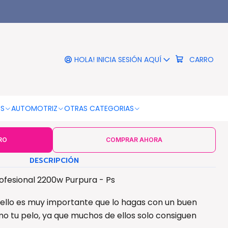
urpura - Ps
|
 Cabello Htc Profesional
00w Purpura - Ps
HOLA! INICIA SESIÓN AQUÍ
CARRO
COLOR
Violeta
OS
AUTOMOTRIZ
OTRAS CATEGORIAS
RO
COMPRAR AHORA
DESCRIPCIÓN
ofesional 2200w Purpura - Ps
ello es muy importante que lo hagas con un buen
o tu pelo, ya que muchos de ellos solo consiguen