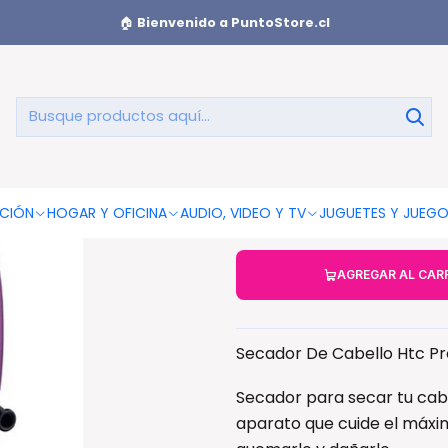
ecadores De Pelo
Secador De Cabello Htc Profesional 2200w P
🏠
Bienvenido a PuntoStore.cl
Secador De
22
CIÓN
HOGAR Y OFICINA
AUDIO, VIDEO Y TV
JUGUETES Y JUEG
AGREGAR AL CAR
Secador De Cabello Htc Pr
Secador para secar tu cab
aparato que cuide el máxim