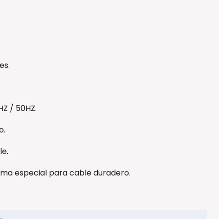
es.
HZ / 50HZ.
o.
le.
oma especial para cable duradero.