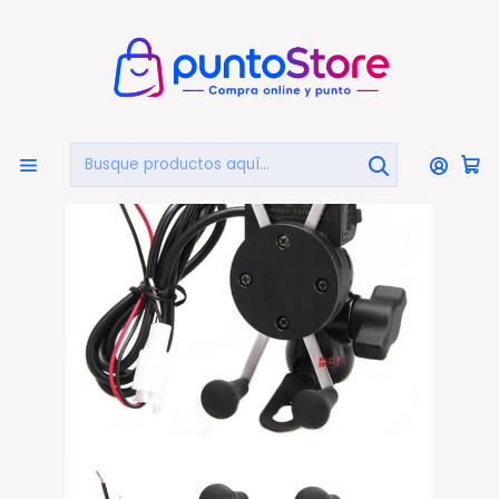
🏠
Bienvenido a PuntoStore.cl
Inicio
CELULARES Y ACCESORIOS
Soportes Celular
Soporte Celular Con Usb Para Scooter Eléctrico - Ps