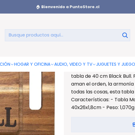
la De Cortar Cocina 40x26cms Madera Black Bull - Ps
🏠
Bienvenido a PuntoStore.cl
Tabla De 
Made
Tabla De Cortar Cocina 40x
CIÓN
HOGAR Y OFICINA
AUDIO, VIDEO Y TV
JUGUETES Y JUEG
picoteo favorito, o tambié
tabla de 40 cm Black Bull.
aman el orden, la armonía 
todas las cosas, esta tabla
Características: - Tabla M
40x26x1,8cm - Peso: 1,070g