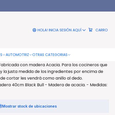
|
Cortar Cocina 40x26cms
ra Black Bull - Ps
HOLA! INICIA SESIÓN AQUÍ
CARRO
DESCRIPCIÓN
26cms Madera Black Bull - Ps Dale un toque sutil a tu
OS
AUTOMOTRIZ
OTRAS CATEGORIAS
n puedes cortar tus verduras y carnes con nuestra
 Fabricada con madera Acacia. Para los cocineros que
y la justa medida de los ingredientes por encima de
 de cortar les vendrá como anillo al dedo.
adera 40cm Black Bull - Madera de acacia. - Medidas:
Mostrar stock de ubicaciones