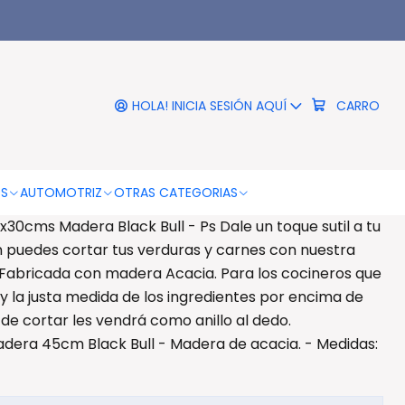
|
Cortar Cocina 45x30cms
ra Black Bull - Ps
HOLA! INICIA SESIÓN AQUÍ
CARRO
RO
COMPRAR AHORA
DESCRIPCIÓN
OS
AUTOMOTRIZ
OTRAS CATEGORIAS
30cms Madera Black Bull - Ps Dale un toque sutil a tu
n puedes cortar tus verduras y carnes con nuestra
 Fabricada con madera Acacia. Para los cocineros que
y la justa medida de los ingredientes por encima de
 de cortar les vendrá como anillo al dedo.
adera 45cm Black Bull - Madera de acacia. - Medidas: