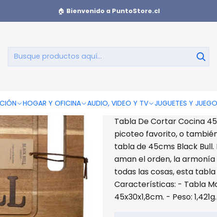
la De Cortar Cocina 45x30cms Madera Black Bull - Ps
🏠
Bienvenido a PuntoStore.cl
Tabla De 
Made
AGREGAR AL CAR
CIÓN
HOGAR Y OFICINA
AUDIO, VIDEO Y TV
JUGUETES Y JUEG
Tabla De Cortar Cocina 45x
picoteo favorito, o tambié
tabla de 45cms Black Bull.
aman el orden, la armonía 
todas las cosas, esta tabla
Características: - Tabla M
45x30x1,8cm. - Peso: 1,421g.