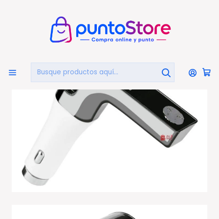
🏠
Bienvenido a PuntoStore.cl
Inicio
AUTOMOTRIZ
Transmisores de FM
Transmisor Fm Auto Aux Y Usb Con Martillo - Ps