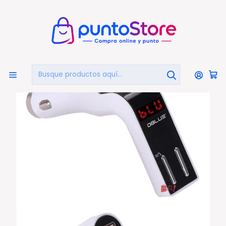
🏠
Bienvenido a PuntoStore.cl
Inicio
AUTOMOTRIZ
Transmisores de FM
Transmisor Fm Bluetooth Manos Libres Con Martillo - Ps