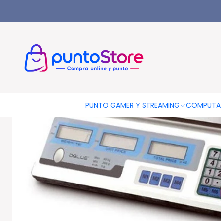
Inicio
HOGAR Y DECORACIÓN
Utensilios De Cocina
Balanza
PUNTO GAMER Y STREAMING
COMPUTA