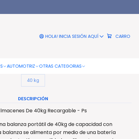
cargable - Ps
|
 Digital Para Almacenes De
g Recargable - Ps
HOLA! INICIA SESIÓN AQUÍ
CARRO
COLOR
Blanco
OS
AUTOMOTRIZ
OTRAS CATEGORIAS
CAPACIDAD MÁXIMA
40 kg
DESCRIPCIÓN
 Almacenes De 40kg Recargable - Ps
una balanza portátil de 40kg de capacidad con
ta balanza se alimenta por medio de una batería