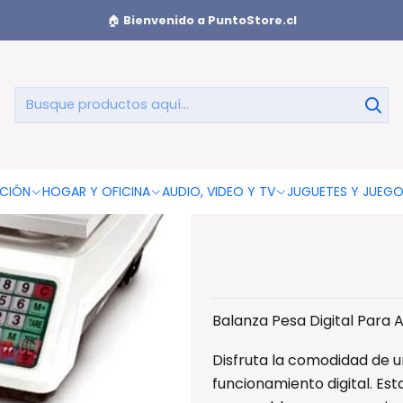
s De Cocina
Balanza Pesa Digital Para Almacenes De 40kg Re
🏠
Bienvenido a PuntoStore.cl
Balanza Pesa
40k
CIÓN
HOGAR Y OFICINA
AUDIO, VIDEO Y TV
JUGUETES Y JUEG
Balanza Pesa Digital Para
Disfruta la comodidad de 
funcionamiento digital. Es