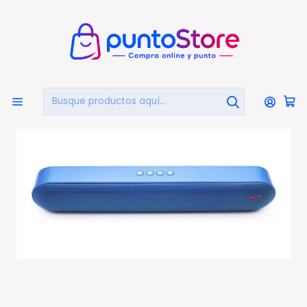
🏠
Bienvenido a PuntoStore.cl
Inicio
AUDIO Y VIDEO
Audio
Sistemas De Sonido Y Barras
Barra De Sonido Parlante Bluetooth Portátil 10w Azul -
Ps