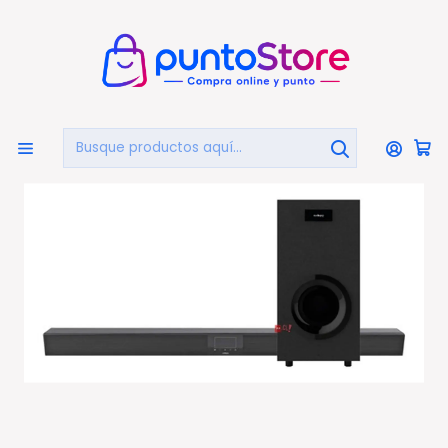
🏠
Bienvenido a PuntoStore.cl
Inicio
AUDIO Y VIDEO
Audio
Sistemas De Sonido Y Barras
Soundbar 2.1 Bluetooth 4.2 + Edr Altavoz 4 Pulgadas
65w - Ps