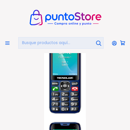
🏠
Bienvenido a PuntoStore.cl
Inicio
CELULARES Y ACCESORIOS
Celulares Senior
Celular Senior 4g Dual Sim Color Azul - Ps