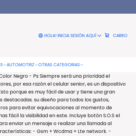
|
or 4g Dual Sim Color Negro
- Ps
HOLA! INICIA SESIÓN AQUÍ
CARRO
RO
COMPRAR AHORA
DESCRIPCIÓN
OS
AUTOMOTRIZ
OTRAS CATEGORIAS
 Color Negro - Ps Siempre será una prioridad el
res, por esa razón el celular senior, es un dispositivo
Esto porque es muy fácil de usar y tiene una gran
s destacadas. su diseño para todos los gustos,
ros para evitar equivocaciones al momento de
 fácil la visibilidad en este. Incluye botón S.O.S el
ara enviar un mensaje o realizar una llamada al
racterísticas: - Gsm + Wcdma + Lte network. -