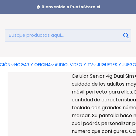
Senior 4g Dual Sim Color Negro - Ps
🏠
Bienvenido a PuntoStore.cl
Celular Seni
AGREGAR AL CAR
CIÓN
HOGAR Y OFICINA
AUDIO, VIDEO Y TV
JUGUETES Y JUEG
Celular Senior 4g Dual Sim
cuidado de los adultos mayo
móvil perfecto para ellos. 
cantidad de característica
teclado con grandes núme
marcar. Su pantalla hace mas
cual podrás personalizar p
numero que configures. Ca