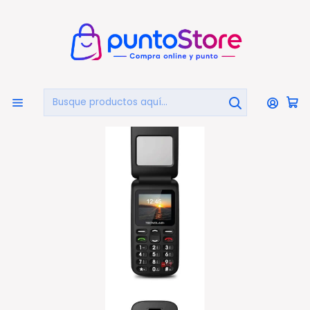
🏠
Bienvenido a PuntoStore.cl
Inicio
CELULARES Y ACCESORIOS
Celulares Senior
Celular Senior Adulto Mayor Modelo Almeja Color Negro
- Ps