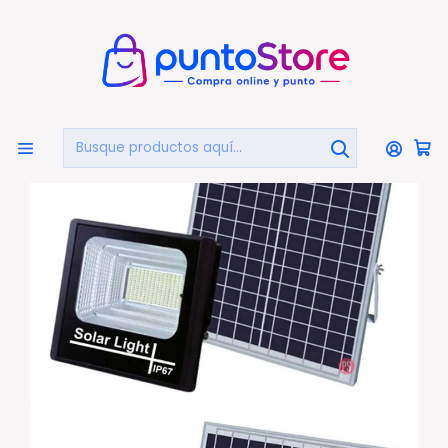
🏠
Bienvenido a PuntoStore.cl
Inicio
HOGAR Y DECORACIÓN
Iluminación Solar
Foco Led Ip67 Con Panel Solar Y Control Remoto - Ps