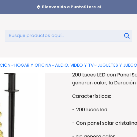
olar 200 Led Resistente Al Agua - Ps
🏠
Bienvenido a PuntoStore.cl
Guirnalda S
Guirnalda Solar 200 Led Res
CIÓN
HOGAR Y OFICINA
AUDIO, VIDEO Y TV
JUGUETES Y JUEG
200 Luces LED con Panel S
generan calor, la Duración
Características:
- 200 luces led.
- Con panel solar cristalino
- No genera calor.