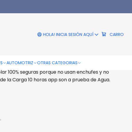
|
olar 200 Led Resistente Al
Agua - Ps
HOLA! INICIA SESIÓN AQUÍ
CARRO
DESCRIPCIÓN
istente Al Agua - Ps
OS
AUTOMOTRIZ
OTRAS CATEGORIAS
olar 100% seguras porque no usan enchufes y no
 de la Carga 10 horas app son a prueba de Agua.
.