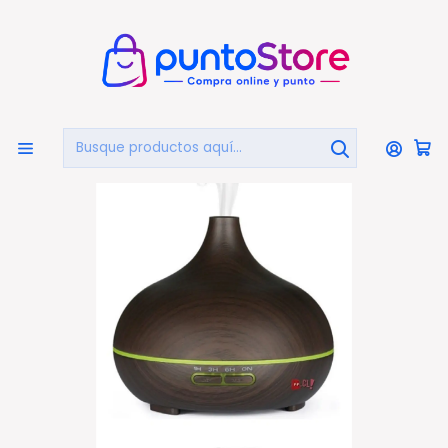
🏠
Bienvenido a PuntoStore.cl
Inicio
HOGAR Y DECORACIÓN
Difusores Y Aromatizadores
Humidificador Y Difusor De Aromas 300ml Madera
Oscuro - Ps