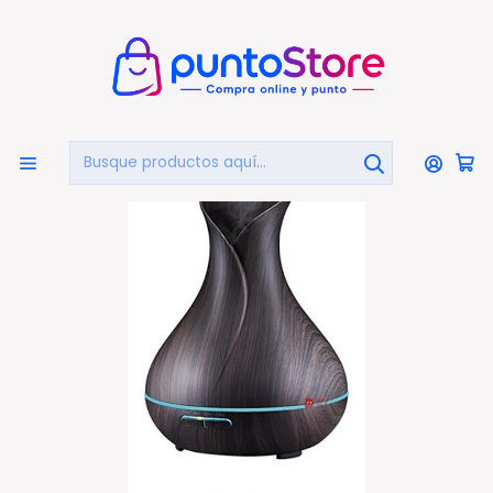
🏠
Bienvenido a PuntoStore.cl
Inicio
HOGAR Y DECORACIÓN
Difusores Y Aromatizadores
Humidificador Y Difusor De Aromas Con Tanque De
400ml - Ps