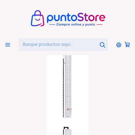
🏠
Bienvenido a PuntoStore.cl
Inicio
HOGAR Y DECORACIÓN
Luz de Emergencia
Lámpara De Emergencia Con 120 Led De 480 Lumen - Ps